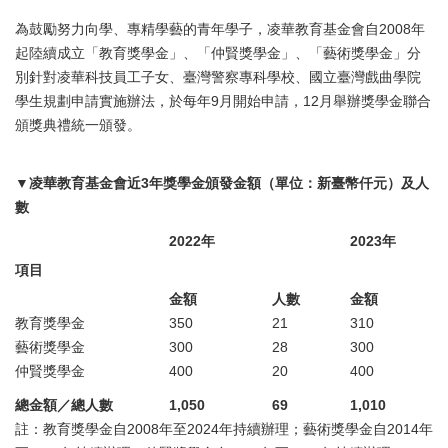
為鼓勵努力向學、專精學藝的青年學子，凌華教育基金會自2008年
起陸續成立「教育獎學金」、「仲賢獎學金」、「藝術獎學金」分
別針對凌華科技員工子女、臺灣警察專科學校、國立臺灣戲曲學院
學生規劃申請實施辦法，於每年9月開始申請，12月舉辦獎學金聯合
頒獎典禮統一頒發。
▼凌華教育基金會近3年獎學金頒發金額（單位：新臺幣仟元）及人
數
2022年
2023年
項目
金額
人數
金額
教育獎學金
350
21
310
藝術獎學金
300
28
300
仲賢獎學金
400
20
400
總金額／總人數
1,050
69
1,010
註：教育獎學金自2008年至2024年持續辦理；藝術獎學金自2014年