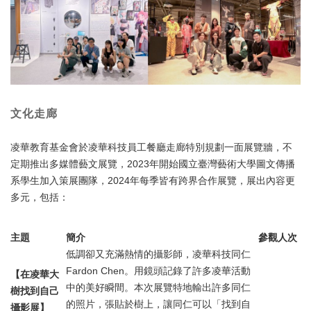
文化走廊
凌華教育基金會於凌華科技員工餐廳走廊特別規劃一面展覽牆，不
定期推出多媒體藝文展覽，2023年開始國立臺灣藝術大學圖文傳播
系學生加入策展團隊，2024年每季皆有跨界合作展覽，展出內容更
多元，包括：
主題
簡介
參觀人次
低調卻又充滿熱情的攝影師，凌華科技同仁
Fardon Chen。用鏡頭記錄了許多凌華活動
【在凌華大
中的美好瞬間。本次展覽特地輸出許多同仁
樹找到自己
的照片，張貼於樹上，讓同仁可以「找到自
攝影展】