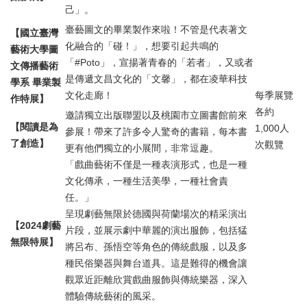
己」。
臺藝圖文的畢業製作來啦！不管是代表著文
【國立臺灣
化融合的「碰！」，想要引起共鳴的
藝術大學圖
「#Poto」，宣揚著青春的「若者」，又或者
文傳播藝術
是傳遞文昌文化的「文馨」，都在凌華科技
學系 畢業製
文化走廊！
每季展覽
作特展】
各約
邀請獨立出版聯盟以及桃園市立圖書館前來
【閱讀是為
1,000人
參展！帶來了許多令人驚奇的書籍，每本書
了創造】
次觀覽
更有他們獨立的小展間，非常逗趣。
「戲曲藝術不僅是一種表演形式，也是一種
文化傳承，一種生活美學，一種社會責
任。」
呈現劇藝無限於德國與荷蘭場次的精采演出
【2024劇藝
片段，並展示劇中華麗的演出服飾，包括猛
無限特展】
將呂布、孫悟空等角色的傳統戲服，以及多
種民俗樂器與舞台道具。這是難得的機會讓
觀眾近距離欣賞戲曲服飾與傳統樂器，深入
體驗傳統藝術的風采。