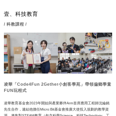
壹、科技教育
/ 科教課程 /
凌華「Code4Fun 2Gether小創客學苑」帶領偏鄉學童
FUN玩程式
凌華教育基金會2023年開始與產業夥伴Arm首席應用工程師沈綸銘
先生合作，連結他擔任Micro:Bit基金會推廣大使投入規劃的教學資
源，邀集對STEAM教育（包含科學Science、科技Technology、工