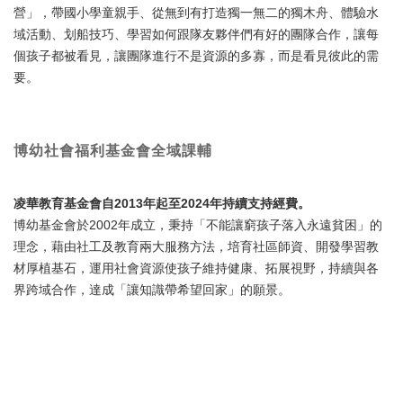
營」，帶國小學童親手、從無到有打造獨一無二的獨木舟、體驗水
域活動、划船技巧、學習如何跟隊友夥伴們有好的團隊合作，讓每
個孩子都被看見，讓團隊進行不是資源的多寡，而是看見彼此的需
要。
博幼社會福利基金會全域課輔
凌華教育基金會自2013年起至2024年持續支持經費。
博幼基金會於2002年成立，秉持「不能讓窮孩子落入永遠貧困」的
理念，藉由社工及教育兩大服務方法，培育社區師資、開發學習教
材厚植基石，運用社會資源使孩子維持健康、拓展視野，持續與各
界跨域合作，達成「讓知識帶希望回家」的願景。