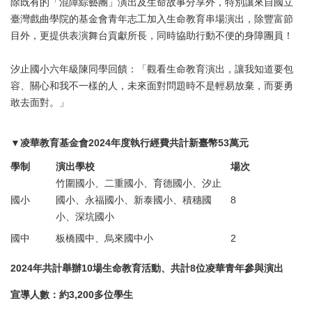
除既有的「混障綜藝團」演出及生命故事分享外，特別讓來自國立
臺灣戲曲學院的基金會青年志工加入生命教育串場演出，除豐富節
目外，更提供表演舞台貢獻所長，同時協助行動不便的身障團員！
汐止國小六年級陳同學回饋：「觀看生命教育演出，讓我知道要包
容、關心和我不一樣的人，未來面對問題時不是輕易放棄，而要勇
敢去面對。­」
▼凌華教育基金會2024年度執行經費共計新臺幣53萬元
學制
演出學校
場次
竹圍國小、二重國小、育德國小、汐止
國小
國小、永福國小、新泰國小、積穗國
8
小、深坑國小
國中
板橋國中、烏來國中小
2
2024年共計舉辦10場生命教育活動、共計8位凌華青年參與演出
宣導人數：約3,200多位學生