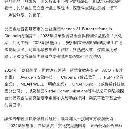
鋼雕作品「無限智」永久於市中心教堂廣場展出，組成策展團訪問
臺灣，其間參訪國立臺灣戲曲學院時，深受學生演出震撼，埋下
「劇藝無限」的種子。
受德國迪普霍爾茨市的公益團體Agenda 21-Bürgerstiftung in
Diepholz的邀請下，2023年凌華教育基金會與德國公益協會「文化
結」共同主辦「2023劇藝無限」，安排國立臺灣戲曲學院學生在德
國劇院演出、到當地學校舉辦工作坊，獲熱烈反響且媒體廣泛報
導，德國協辦單位力邀國立臺灣戲曲學院學生再度訪德。
2024年「劇藝無限」再度進行巡演，研華文教基金會、AUO（友達
光電）、Avalue（安勤科技）、Chroma（致茂電子）、FSP（全漢
企業）、MEAN WELL（明緯企業）、QNAP GmbH（威聯通科技德
國分公司），以及德國Riedel Communications等科技公司與駐德國
台北代表處法蘭克福辦事處都加入贊助的行列，與凌華教育基金會
共襄盛舉。
讓優秀年輕演員培厚舞台經驗，讓歐洲人士接觸東方表演藝術，
「2024劇藝無限」希望落實「文化交流無國界、東西藝術融合無框