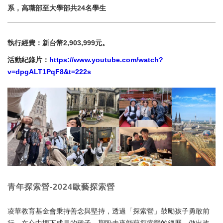
系，高職部至大學部共24名學生
執行經費：新台幣2,903,999元。
活動紀錄片：
https://www.youtube.com/watch?
v=dpgALT1PqF8&t=222s
青年探索營-2024歐藝探索營
凌華教育基金會秉持善念與堅持，透過「探索營」鼓勵孩子勇敢前
行，在心中埋下成長的種子，期盼未來能藉探索營的經歷，做出改