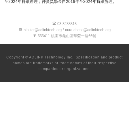
至2024年持續辦理；仲賢獎學金自2016年至2024年持續辦理。
03-3288515
nihuier@adlinktech.org / aura.cheng@adlinktech.org
333411 桃園市龜山區華亞一路66號
Copyright © ADLINK Technology Inc., Specification and product
names are trademarks or trade names of their respective
companies or organizations.