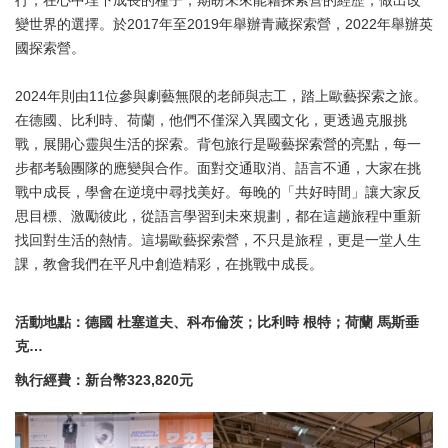
變世界的選擇。於2017年至2019年舉辦青藏探索營，2022年舉辦英
國探索營。
2024年則由11位參與劇藝無限的老師與志工，踏上歐藝探索之旅。
在德國、比利時、荷蘭，他們不僅深入異國文化，更透過克服挑
戰，展開心靈與生活的探索。背包旅行是毆藝探索營的亮點，每一
步都考驗團隊的應變與合作。面對交通取消、語言不通，大家在挑
戰中成長，學會在逆境中尋找美好。每晚的「共好時間」讓大家反
思目標、激勵彼此，從語言學習到未來規劃，都在這趟旅程中重新
找回對生活的熱情。這場歐藝探索營，不只是旅程，更是一堂人生
課，教會我們在平凡中創造精彩，在挑戰中成長。
活動地點：德國 杜塞道夫、科布倫茨；比利時 根特；荷蘭 馬斯垂
克…
執行經費：新台幣323,820元