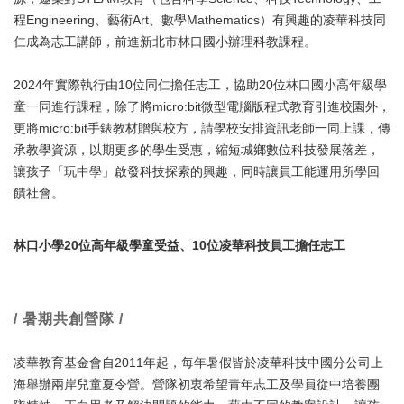
程Engineering、藝術Art、數學Mathematics）有興趣的凌華科技同
仁成為志工講師，前進新北市林口國小辦理科教課程。
2024年實際執行由10位同仁擔任志工，協助20位林口國小高年級學
童一同進行課程，除了將micro:bit微型電腦版程式教育引進校園外，
更將micro:bit手錶教材贈與校方，請學校安排資訊老師一同上課，傳
承教學資源，以期更多的學生受惠，縮短城鄉數位科技發展落差，
讓孩子「玩中學」啟發科技探索的興趣，同時讓員工能運用所學回
饋社會。
林口小學20位高年級學童受益、10位凌華科技員工擔任志工
/ 暑期共創營隊 /
凌華教育基金會自2011年起，每年暑假皆於凌華科技中國分公司上
海舉辦兩岸兒童夏令營。營隊初衷希望青年志工及學員從中培養團