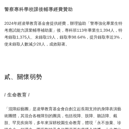
警察專科學校課後輔導經費贊助
2024年經凌華教育基金會提供經費，辦理協助「警專強化畢業生特
考應試能力課業輔導補助案」後，專科班113年畢業生1,394人，特
考錄取1,375人、未錄取19人，錄取率98.64%，提升錄取率近3%，
使未錄取人數減少28人，成效顯著。
貳、關懷弱勢
/ 生命教育 /
「混障綜藝團」是凌華教育基金會自創立起長期支持的身障表演藝
術團體，其混合各種障別的團員，包括視障、肢障、聽語障、截
肢、罕見疾病等，多年來深耕校園生命教育，體現「永不放棄、珍