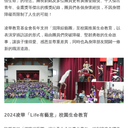
惜生命」的理念。團長劉銘及多位團員更有廣播金鐘獎、十大傑出
青年、金鷹獎等傑出的獲獎紀錄，團員們各個身懷絕技，不因身體
障礙而限制了人生的可能！
凌華教育基金會長年支持「混障綜藝團」至校園推展生命教育，以
表演穿插訪談的形式，藉由團員們突破障礙、堅韌勇敢的生命故
事，讓孩子懂得愛、感恩並尊重差異，同時也為身障朋友開闢一條
新的職涯道路。
2024凌華「Life有藝意」校園生命教育