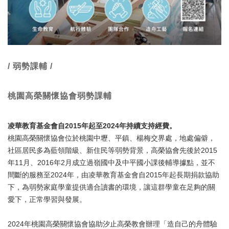
/ 弱勢課輔 /
桃園高榮關懷協會弱勢課輔
凌華教育基金會自2015年起至2024年持續支持經費。
桃園高榮關懷協會位於桃園中壢、平鎮、楊梅交界處，地處偏僻，
社區居民多為藍領階級、新住民等弱勢背景，高榮協會先後於2015
年11月、2016年2月成立過嶺國中及中平國小課後輔導據點，並不
間斷的服務至2024年，由凌華教育基金會自2015年起長期捐款協助
下，為弱勢家庭學童提供適合讀書的環境，讓這群學童在足夠的關
愛下，正常學習與發展。
2024年桃園高榮關懷協會協助汐止高榮教會辦理「造自己的舟體驗