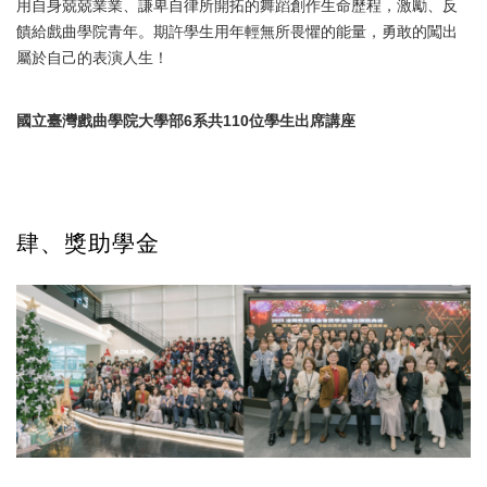
用自身兢兢業業、謙卑自律所開拓的舞蹈創作生命歷程，激勵、反
饋給戲曲學院青年。期許學生用年輕無所畏懼的能量，勇敢的闖出
屬於自己的表演人生！
國立臺灣戲曲學院大學部6系共110位學生出席講座
肆、獎助學金