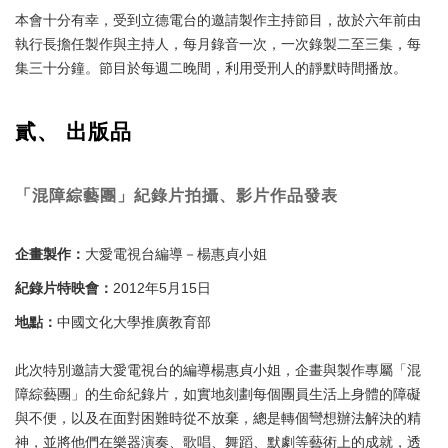
本會十分有幸，受到立德電台的邀請製作主持節目，故於六年前由
執行長擔任製作與主持人，每月錄音一次，一次錄製二至三集，每
集三十分鐘。節目於每週二晚間，利用受刑人的靜默時間播放。
貳、 出版品
「混障綜藝團」紀錄片拍攝、影片作品發表
企畫製作：
大愛電視台編導－楊惠貞小姐
紀錄片特映會：
2012年5月15日
地點：
中國文化大學推廣教育部
此次特別邀請大愛電視台的編導楊惠貞小姐，企畫與製作專屬「混
障綜藝團」的生命紀錄片，如實地刻劃每個團員生活上身體的障礙
與不便，以及在面對困難時從不放棄，總是轉個彎想辦法解決的精
神，並將他們在樂器演奏、歌唱、舞蹈、默劇等藝術上的成就，透