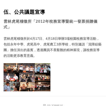
伍、公共議題宣導
雲林虎尾稽徵所「2012年稅務宣導暨統一發票捐贈儀
式」
雲林虎尾稽徵所於4月17日、4月18日舉辦3場校園稅務宣導活動，
包括永年中學、虎尾高中、虎尾農工3所學校，特別邀請「混障綜藝
團」擔任演出的嘉賓，透過團員不畏艱難的精神展現，讓稅務宣導
的活動更添教育意義。
03-3288515