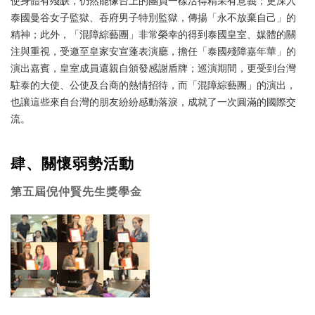
使身體有殘缺，仍然能像台上的團員一樣活得精采有意義；更深入
泰國曼谷女子監獄、吞府男子特別監獄，傳揚「永不放棄自己」的
精神；此外，「混障綜藝團」非常榮幸的得到泰國皇室、媒體的關
注與重視，受邀至皇家安宣蓬表演廳，擔任「泰國殘障嘉年華」的
演出嘉賓，皇室成員還親自頒發感謝盾牌；巡演期間，更受到台灣
駐泰的大使、公使及台商的熱情招待，而「混障綜藝團」的演出，
也讓這些來自台灣的朋友紛紛感動落淚，成就了一次圓滿的國際交
流。
肆、關懷弱勢活動
第五屆倪仲賢先生獎學金