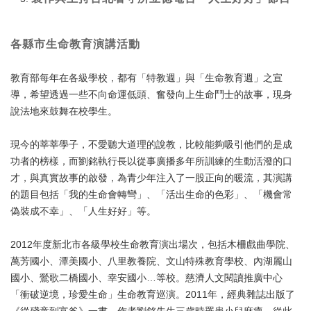
各縣市生命教育演講活動
教育部每年在各級學校，都有「特教週」與「生命教育週」之宣
導，希望透過一些不向命運低頭、奮發向上生命鬥士的故事，現身
說法地來鼓舞在校學生。
現今的莘莘學子，不愛聽大道理的說教，比較能夠吸引他們的是成
功者的榜樣，而劉銘執行長以從事廣播多年所訓練的生動活潑的口
才，與真實故事的啟發，為青少年注入了一股正向的暖流，其演講
的題目包括「我的生命會轉彎」、「活出生命的色彩」、「機會常
偽裝成不幸」、「人生好好」等。
2012年度新北市各級學校生命教育演出場次，包括木柵戲曲學院、
萬芳國小、潭美國小、八里教養院、文山特殊教育學校、內湖麗山
國小、鶯歌二橋國小、幸安國小…等校。慈濟人文閱讀推廣中心
「衝破逆境，珍愛生命」生命教育巡演。2011年，經典雜誌出版了