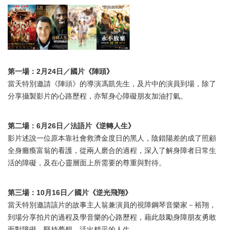
第一場：2月24日／國片《陣頭》
當天特別邀請《陣頭》的導演馮凱先生，及片中的演員到場，除了
分享攝製影片的心路歷程，亦幫身心障礙朋友加油打氣。
第二場：6月26日／法語片《逆轉人生》
影片述說一位原本靠社會救濟金度日的黑人，陰錯陽差的成了照顧
全身癱瘓富翁的看護，從兩人磨合的過程，深入了解身障者日常生
活的障礙，及在心靈層面上所需要的尊重與對待。
第三場：10月16日／國片《逆光飛翔》
當天特別邀請該片的故事主人翁兼演員的視障鋼琴音樂家－裕翔，
到場分享拍片的過程及學音樂的心路歷程，藉此鼓勵身障朋友勇敢
面對障礙，堅持夢想、活出精采的人生。