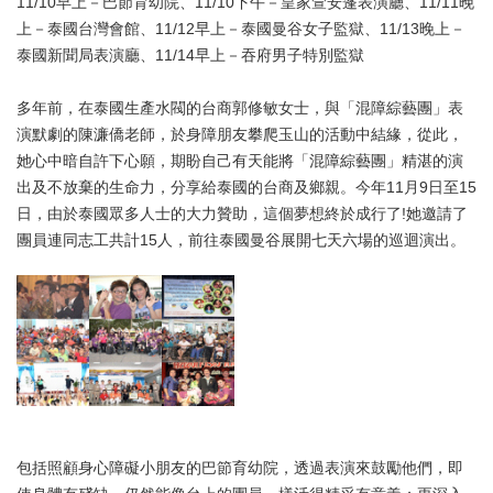
11/10早上－巴節育幼院、11/10下午－皇家萱安蓬表演廳、11/11晚
上－泰國台灣會館、11/12早上－泰國曼谷女子監獄、11/13晚上－
泰國新聞局表演廳、11/14早上－吞府男子特別監獄
多年前，在泰國生產水閥的台商郭修敏女士，與「混障綜藝團」表
演默劇的陳濂僑老師，於身障朋友攀爬玉山的活動中結緣，從此，
她心中暗自許下心願，期盼自己有天能將「混障綜藝團」精湛的演
出及不放棄的生命力，分享給泰國的台商及鄉親。今年11月9日至15
日，由於泰國眾多人士的大力贊助，這個夢想終於成行了!她邀請了
團員連同志工共計15人，前往泰國曼谷展開七天六場的巡迴演出。
包括照顧身心障礙小朋友的巴節育幼院，透過表演來鼓勵他們，即