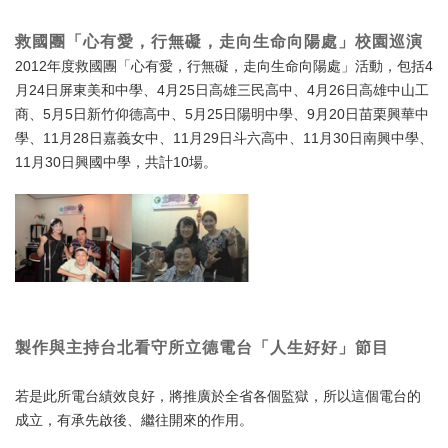
救國團「心有愛，行無礙，走向生命向陽處」校園巡演
2012年度救國團「心有愛，行無礙，走向生命向陽處」活動，包括4
月24日屏東美和中學、4月25日高雄三民高中、4月26日高雄中山工
商、5月5日新竹仰德高中、5月25日陽明中學、9月20日苗栗興華中
學、11月28日嘉義女中、11月29日斗六高中、11月30日南興中學、
11月30日興國中學，共計10場。
製作與主持台北看守所立德電台「人生好好」節目
若是此所電台績效良好，將推廣於全省各個監獄，所以這個電台的
成立，有承先啟後、繼往開來的作用。