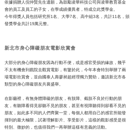
依據捐贈人倪仲賢先生遺願，為鼓勵凌華科技公司與凌華教育基金
會的員工及員工的子女，在學成績優異者，特成立此獎學金。
今年得獎人員包括研究所1名、大學7名、高中組3名，共計11名，頒
發獎學金共計19萬元整。
新北市身心障礙朋友電影欣賞會
大部分的身心障礙朋友因為行動不便，或是感官受損的緣故，幾乎
不太有機會到戲院去觀賞電影，有鑒於此，今年本會特別舉辦了兩
場電影欣賞會，並由國泰人壽廖昶超經理獨力贊助，邀請新北市各
類型的身心障礙朋友共襄盛舉。
在影廳裡，有無身體障礙的朋友，有肢障、截肢不良於行動的朋
友，有聽障看得見卻聽不見的朋友，甚至有視障聽得到卻看不見的
朋友，如此多不同的人們齊聚一堂，每個人都用自己的感官所能發
揮到的最大極限，試著理解影片、享受影片，這樣的觀影感受是很
特別、微妙的，也值得我們一再舉辦這樣有意義的活動。