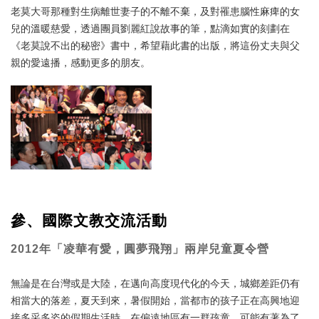
老莫大哥那種對生病離世妻子的不離不棄，及對罹患腦性麻痺的女
兒的溫暖慈愛，透過團員劉麗紅說故事的筆，點滴如實的刻劃在
《老莫說不出的秘密》書中，希望藉此書的出版，將這份丈夫與父
親的愛遠播，感動更多的朋友。
參、國際文教交流活動
2012年「凌華有愛，圓夢飛翔」兩岸兒童夏令營
無論是在台灣或是大陸，在邁向高度現代化的今天，城鄉差距仍有
相當大的落差，夏天到來，暑假開始，當都市的孩子正在高興地迎
接多采多姿的假期生活時，在偏遠地區有一群孩童，可能有著為了