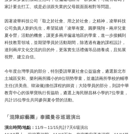
家計要去打工、或是必須跟失業的父母親面面相對等問題。
因著凌華科技公司「取之於社會、用之於社會」之精神，凌華科技
公司負責人劉鈞先生，希望延續「凌華有愛、圓夢飛翔－兩岸兒童
夏令營」活動的機會，讓更多兩岸偏遠地區的學童，進一步接觸到
科技教育領域，並期望學員於活動期間，除透過有趣的課程設計，
達到兩岸文化交流的目的外，更落實生活禮儀等品德養成，且拓展
視野、建立自信。
今年度台灣學員的部分，特別委請華夏社會公益協會，遴選新北市
土城區安和、樂利兩所國小的8位弱勢學童，並邀請兩所學校的輔導
主任(洪美燕、韓淑儀)擔任課程的師資；大陸學員的部分，則請中華
教育中心的張華寶執行長協助，遴選上海民辦昌林小學的7位學童，
共計15位學生共同參與夏令營的活動。
「混障綜藝團」泰國曼谷巡迴演出
演出時間/地點：
11/9～11/15共計7天6場演出