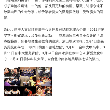
《從殘童到富爸》一書，作者劉銘先生三歲時罹患小兒麻痺，從此
必須坐輪椅度過一生的他，卻反而更加的積極、樂觀，這樣永遠不
放棄自己的生命故事，給予讀者莫大的激勵與啟發，受到廣大的迴
響。
為此，慈濟人文閱讀推廣中心與經典雜誌特別聯合企畫「2012行動
學堂－衝破逆境，珍愛生命活動」，並邀請凌華教育基金會的「混
障綜藝團」到各地做生命教育的巡演。演出場次包括：2月4日嘉義
吳鳳技術學院、3月3日桃園平鎮社教館、3月10日台中大甲高中、3
月11日台中大里兒青館、3月24日台南永康社教中心 & 新營文化中
心、3月31日雲林科技大學，全台北中南各地共舉辦七場的演出。