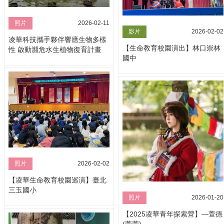
照片
2026-02-11
影片
2026-02-02
凌華科技攜手夥伴響應生物多樣
【生命教育校園演出】林口崇林
性 啟動瀕危水生植物復育計畫
國中
照片
2026-02-02
【凌華生命教育校園巡演】臺北
三玉國小
照片
2026-01-20
【2025凌華青年探索營】—萱德