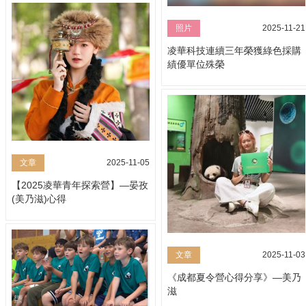
照片
2025-11-21
凌華科技連續三年榮獲綠色採購
績優單位殊榮
文章
2025-11-05
【2025凌華青年探索營】—晏孜
(美乃滋)心得
文章
2025-11-03
《成都夏令營心得分享》—美乃
滋