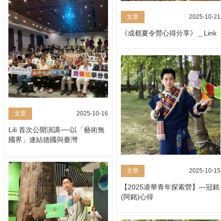
文章
2025-10-21
《成都夏令營心得分享》＿Link
文章
2025-10-16
Lili 首次公開演講──以「藝術無
國界」連結德國與臺灣
文章
2025-10-15
【2025凌華青年探索營】—冠銘
(阿銘)心得