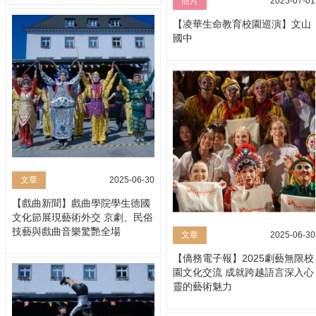
照片
2025-07-01
【凌華生命教育校園巡演】文山
國中
文章
2025-06-30
【戲曲新聞】戲曲學院學生德國
文化節展現藝術外交 京劇、民俗
技藝與戲曲音樂驚艷全場
文章
2025-06-30
【僑務電子報】2025劇藝無限校
園文化交流 成就跨越語言深入心
靈的藝術魅力