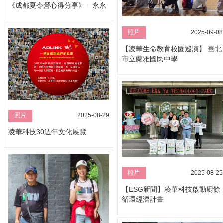
《成都夏令營心得分享》—永永
照片
2025-09-08
【凌華生命教育校園巡演】 臺北
市立蘭雅國民中學
照片
2025-08-29
凌華科技30週年文化展覽
照片
2025-08-25
【ESG新聞】凌華科技啟動廚餘
循環經濟計畫