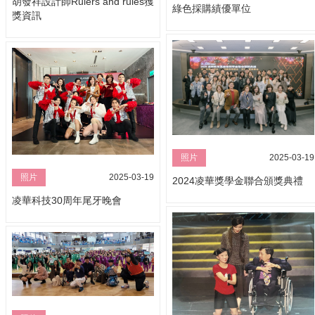
胡發祥設計師Rulers and rules獲
綠色採購績優單位
獎資訊
照片
2025-03-19
照片
2025-03-19
2024凌華獎學金聯合頒獎典禮
凌華科技30周年尾牙晚會