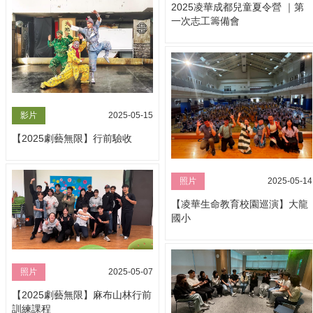
2025凌華成都兒童夏令營 ｜第
一次志工籌備會
影片
2025-05-15
【2025劇藝無限】行前驗收
照片
2025-05-14
【凌華生命教育校園巡演】大龍
國小
照片
2025-05-07
【2025劇藝無限】麻布山林行前
訓練課程