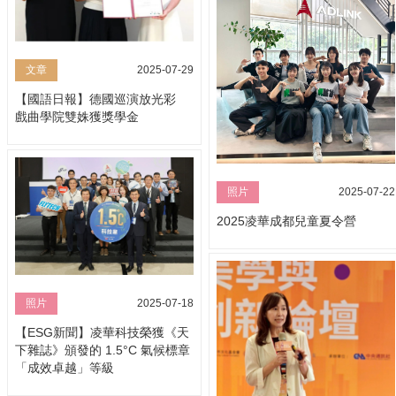
文章
2025-07-29
【國語日報】德國巡演放光彩
戲曲學院雙姝獲獎學金
照片
2025-07-22
2025凌華成都兒童夏令營
照片
2025-07-18
【ESG新聞】凌華科技榮獲《天
下雜誌》頒發的 1.5°C 氣候標章
「成效卓越」等級