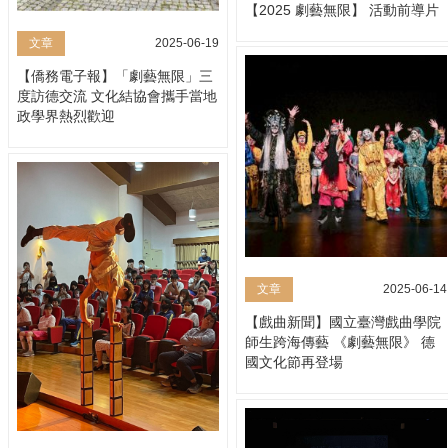
【2025 劇藝無限】 活動前導片
文章
2025-06-19
【僑務電子報】「劇藝無限」三
度訪德交流 文化結協會攜手當地
政學界熱烈歡迎
文章
2025-06-14
【戲曲新聞】國立臺灣戲曲學院
師生跨海傳藝 《劇藝無限》 德
國文化節再登場