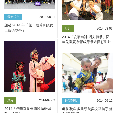
最新消息
2014-08-11
頒發 2014 年「第一屆黃月娥女
影片
2014-08-06
士藝術獎學金」
2014「凌華精神‧活力傳承」兩
岸兒童夏令營成果發表回顧影片
影片
2014-07-02
最新消息
2014-06-12
2014「凌華京劇藝術體驗研習
考前嚐鮮 戲曲學院與凌華攜手辦