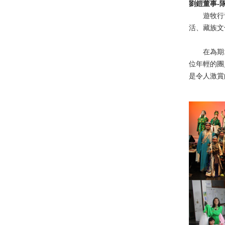
劉鎧董事-
遊牧行青
活、藏族文
在為期17
位年輕的團
是令人激賞