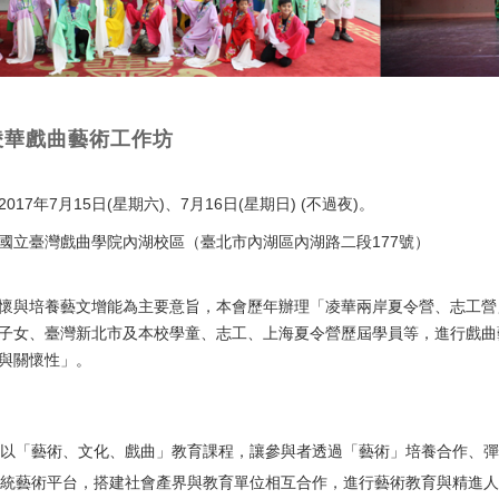
凌華戲曲藝術工作坊
2017年7月15日(星期六)、7月16日(星期日) (不過夜)。
國立臺灣戲曲學院內湖校區（臺北市內湖區內湖路二段177號）
懷與培養藝文增能為主要意旨，本會歷年辦理「凌華兩岸夏令營、志工營
子女、臺灣新北市及本校學童、志工、上海夏令營歷屆學員等，進行戲曲
與關懷性」。
動以「藝術、文化、戲曲」教育課程，讓參與者透過「藝術」培養合作、
傳統藝術平台，搭建社會產界與教育單位相互合作，進行藝術教育與精進