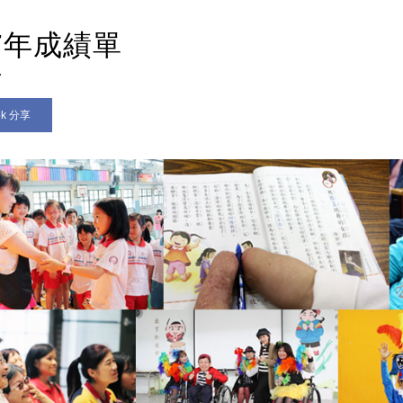
17年成績單
7
ok 分享