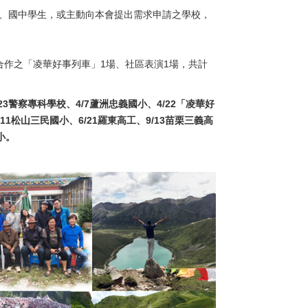
、國中學生，或主動向本會提出需求申請之學校，
合作之「凌華好事列車」1場、社區表演1場，共計
/23警察專科學校、4/7蘆洲忠義國小、4/22「凌華好
1松山三民國小、6/21羅東高工、9/13苗栗三義高
小。