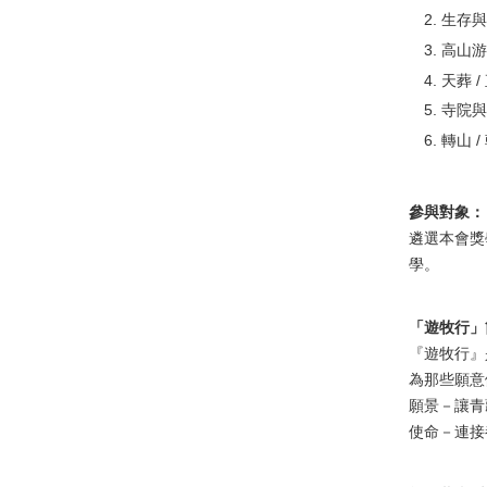
生存與
高山游
天葬 
寺院與
轉山 
參與對象：
遴選本會獎
學。
「遊牧行」
『遊牧行』
為那些願意
願景－讓
使命－連接