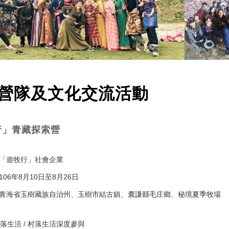
營隊及文化交流活動
行」青藏探索營
「遊牧行」社會企業
106年8月10日至8月26日
青海省玉樹藏族自治州、玉樹市結古鎮、囊謙縣毛庄鄉、秘境夏季牧場
落生活 / 村落生活深度參與