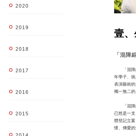
2020
2019
壹、
2018
「混障
「混障綜
2017
年學子、病
表演藝術的
獨一無二的
2016
「混障綜
已然是一支
2015
體登記立案
懷、傳愛的
2014