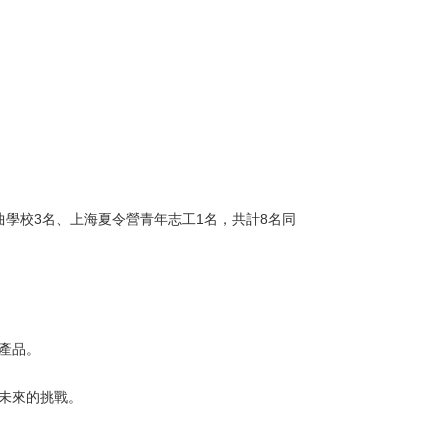
學校3名、上海夏令營青年志工1名，共計8名同
產品。
未來的挑戰。