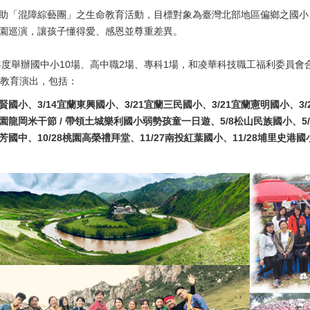
「混障綜藝團」之生命教育活動，目標對象為臺灣北部地區偏鄉之國小
園巡演，讓孩子懂得愛、感恩並尊重差異。
度舉辦國中小10場、高中職2場、專科1場，和凌華科技職工福利委員會
命教育演出，包括：
七賢國小、3/14宜蘭東興國小、3/21宜蘭三民國小、3/21宜蘭憲明國小、3
園龍岡米干節 / 帶領土城樂利國小弱勢孩童一日遊、5/8松山民族國小、5/1
瑞芳國中、10/28桃園高榮禮拜堂、11/27南投紅葉國小、11/28埔里史港國