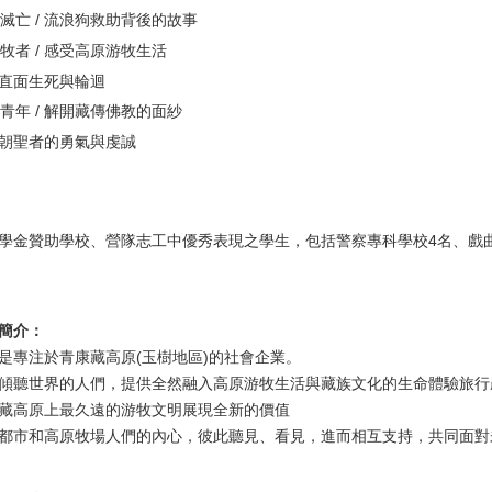
滅亡 / 流浪狗救助背後的故事
牧者 / 感受高原游牧生活
/ 直面生死與輪迴
青年 / 解開藏傳佛教的面紗
/ 朝聖者的勇氣與虔誠
學金贊助學校、營隊志工中優秀表現之學生，包括警察專科學校4名、戲曲
簡介：
是專注於青康藏高原(玉樹地區)的社會企業。
傾聽世界的人們，提供全然融入高原游牧生活與藏族文化的生命體驗旅行
青藏高原上最久遠的游牧文明展現全新的價值
都市和高原牧場人們的內心，彼此聽見、看見，進而相互支持，共同面對