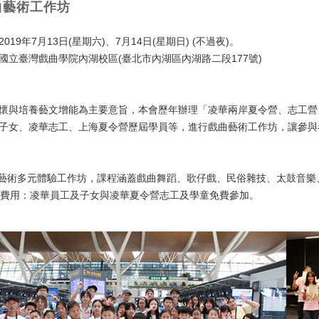
曲藝術工作坊
019年7月13日(星期六)、7月14日(星期日) (不過夜)。
國立臺灣戲曲學院內湖校區(臺北市內湖區內湖路二段177號)
懷與培養藝文增能為主要意旨，本會歷年辦理「凌華兩岸夏令營、志工營
子女、凌華志工、上海夏令營歷屆學員等，進行戲曲藝術工作坊，讓參與
曲藝術多元體驗工作坊，課程涵蓋戲曲舞蹈、歌仔戲、民俗雜技、太鼓音
象/費用：凌華員工及子女與凌華夏令營志工及學童免費參加。