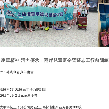
「凌華精神‧活力傳承」兩岸兒童夏令營
暨
志工行前訓練
位：毛克利青少年協會
月26日至7月28日志工行前培訓營
月29日至8月2日兒童夏令營
凌華科技上海分公司廠區(上海市浦東新區芳春路300號)