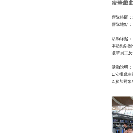
凌華戲
營隊時間：2
營隊地點：
活動緣起：
本活動以關
凌華員工及
活動說明：
1.安排戲
2.參加對