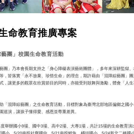
生命教育推廣專案
綜藝團」校園生命教育活動
團」乃本會長期支持之「身心障礙表演藝術團體」，多年來深耕監獄、
等，皆落實「永不放棄、珍惜生命」的理念，期許藉由「混障綜藝團」團
式，讓更多的觀眾在欣賞節目的同時，亦能受到鼓舞與激勵，體會「人生
「混障綜藝團」之生命教育活動，目標對象為臺灣北部地區偏鄉之國小
園巡演，讓孩子懂得愛、感恩並尊重差異。
度舉辦國小9場、國中3場、高中2場、大專1場，共計15場的生命教育演出
翠國小、5/20南投社寮國中、5/21南投鯉魚、桶頭國小、5/24新北二橋國小