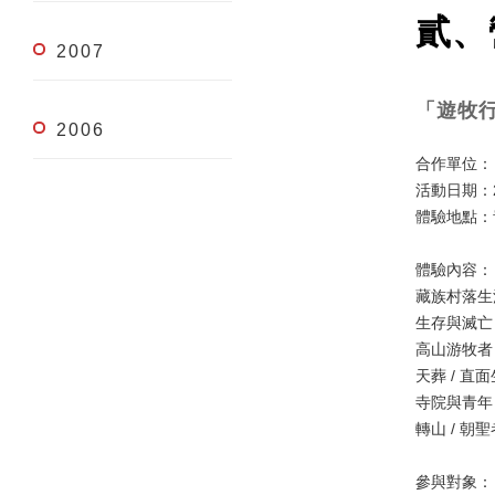
貳、
2007
「遊牧
2006
合作單位：
活動日期：2
體驗地點：
體驗內容：
藏族村落生
生存與滅亡
高山游牧者
天葬 / 直
寺院與青年
轉山 / 朝
參與對象：