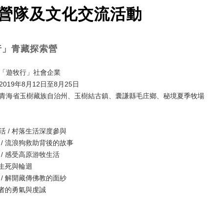
營隊及文化交流活動
行」青藏探索營
「遊牧行」社會企業
019年8月12日至8月25日
青海省玉樹藏族自治州、玉樹結古鎮、囊謙縣毛庄鄉、秘境夏季牧場
活 / 村落生活深度參與
 / 流浪狗救助背後的故事
 / 感受高原游牧生活
面生死與輪迴
 / 解開藏傳佛教的面紗
聖者的勇氣與虔誠