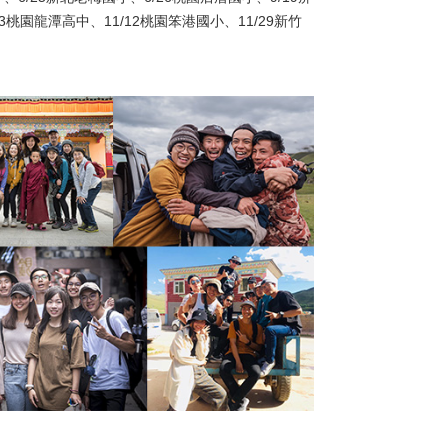
3桃園龍潭高中、11/12桃園笨港國小、11/29新竹