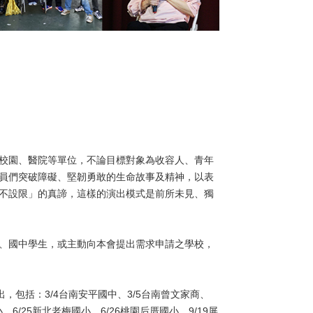
校園、醫院等單位，不論目標對象為收容人、青年
員們突破障礙、堅韌勇敢的生命故事及精神，以表
不設限」的真諦，這樣的演出模式是前所未見、獨
、國中學生，或主動向本會提出需求申請之學校，
，包括：3/4台南安平國中、3/5台南曾文家商、
、6/25新北老梅國小、6/26桃園后厝國小、9/19屏