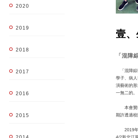
2020
2019
壹、
2018
「混障
「混障綜藝
2017
學子、病人
演藝術的形
一無二的。
2016
本會贊助
期許透過校
2015
2019年
2014
4/2新北江