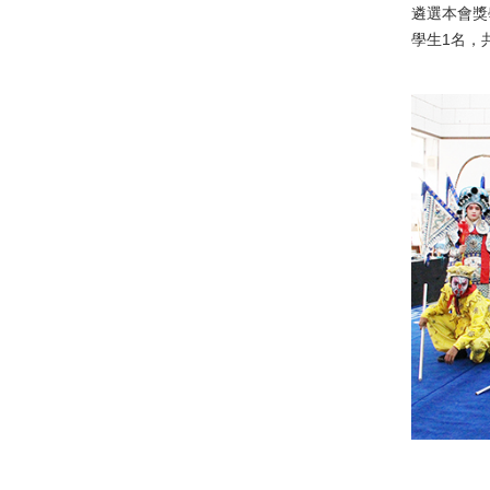
遴選本會獎
學生1名，